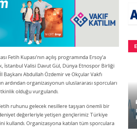
rası Fetih Kupası’nın açılış programında Ersoy’a
 İstanbul Valisi Davut Gül, Dünya Etnospor Birliği
 İl Başkanı Abdullah Özdemir ve Okçular Vakfı
ışın ardından organizasyonun uluslararası sporcuları
etkinlik olduğu vurgulandı.
e fetih ruhunu gelecek nesillere taşıyan önemli bir
niyet değerleriyle yetişen gençlerimiz Türkiye
erini kullandı. Organizasyona katılan tüm sporculara