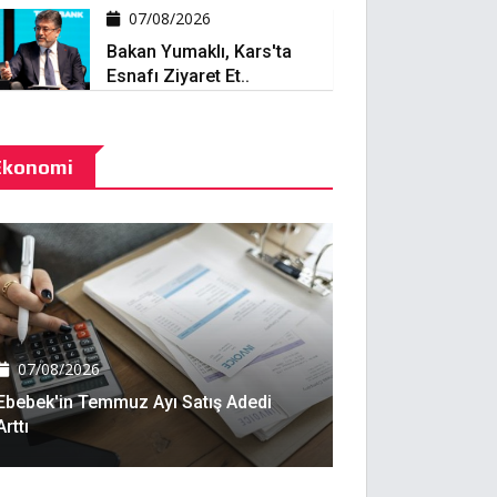
07/08/2026
Bakan Yumaklı, Kars'ta
Esnafı Ziyaret Et..
Ekonomi
07/08/2026
Ebebek'in Temmuz Ayı Satış Adedi
Arttı