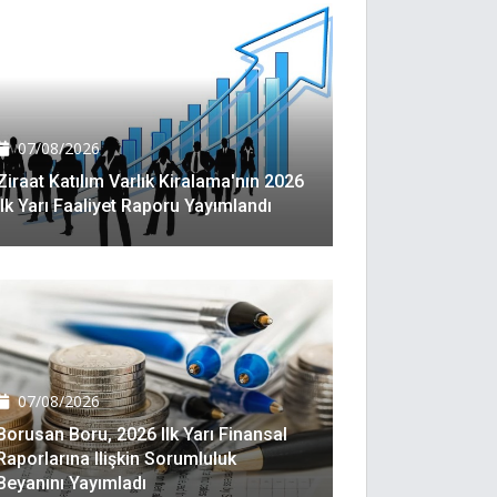
07/08/2026
Ziraat Katılım Varlık Kiralama'nın 2026
Ilk Yarı Faaliyet Raporu Yayımlandı
07/08/2026
Borusan Boru, 2026 Ilk Yarı Finansal
Raporlarına Ilişkin Sorumluluk
Beyanını Yayımladı