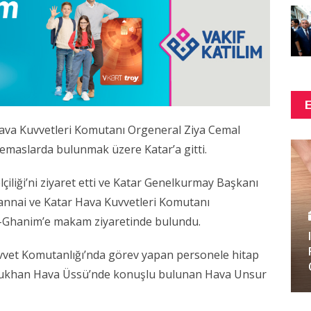
ava Kuvvetleri Komutanı Orgeneral Ziya Cemal
 temaslarda bulunmak üzere Katar’a gitti.
liği’ni ziyaret etti ve Katar Genelkurmay Başkanı
nnai ve Katar Hava Kuvvetleri Komutanı
l-Ghanim’e makam ziyaretinde bulundu.
uvvet Komutanlığı’nda görev yapan personele hitap
Dukhan Hava Üssü’nde konuşlu bulunan Hava Unsur