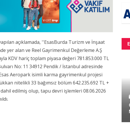
pılan açıklamada, ''EsasBurda Turizm ve İnşaat
nde yer alan ve Reel Gayrimenkul Değerleme A.Ş
yla KDV hariç toplam piyasa değeri 781.853.000 TL
Bulvarı No: 11 34912 Pendik / İstanbul adresinde
 Esas Aeropark isimli karma gayrimenkul projesi
 dükkan nitelikli 33 bağımsız bölüm 642.235.692 TL +
ahil edilmiş olup, tapu devri işlemleri 08.06.2026
ıldı.